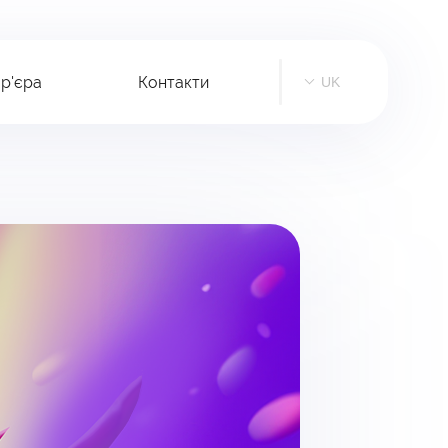
р'єра
Контакти
UK