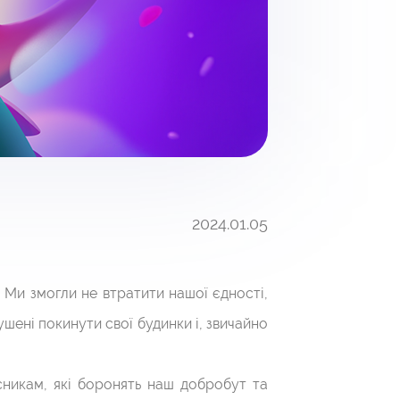
2024.01.05
 Ми змогли не втратити нашої єдності,
шені покинути свої будинки і, звичайно
исникам, які боронять наш добробут та