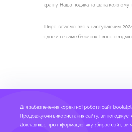
країну. Наша подяка та шана кожному 
Щиро вітаємо вас з наступаючим 2024 
одне й те саме бажання. І воно неодмін
Для забезпечення коректної роботи сайт boolatp
Продовжуючи використання сайту, ви погоджуєтес
Докладніше про інформацію, яку збирає сайт, ви 