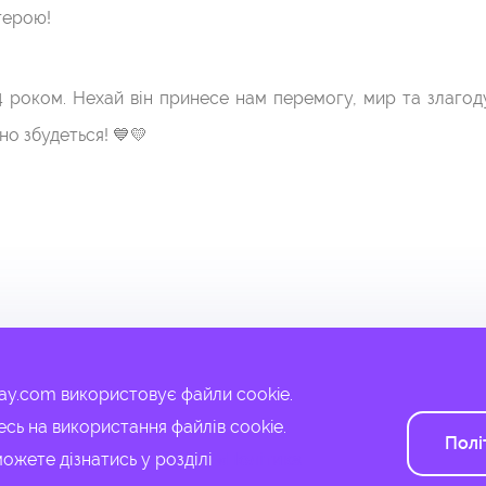
герою!
роком. Нехай він принесе нам перемогу, мир та злагоду.
но збудеться! 💙💛
Конфіденційність
Контакти
lay.com використовує файли cookie.
© 2021-2022 Boolat Play
ь на використання файлів cookie.
Полі
можете дізнатись у розділі
«Політика