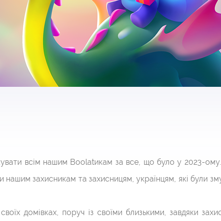
увати всім нашим Boolatикам за все, що було у 2023-ому.
нашим захисникам та захисницям, українцям, які були зму
своїх домівках, поруч із своїми близькими, завдяки зах